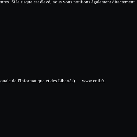
eures. Si le risque est élevé, nous vous notifions également directement.
nale de l'Informatique et des Libertés) — www.cnil.fr.
isolés en un seul système
urs opérations avec birp.