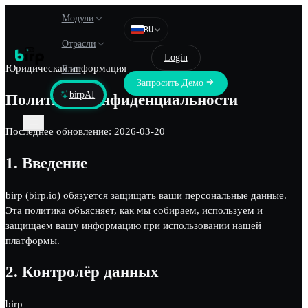
Модули
RU
Отрасли
Login
Юридическая информация
Блог
Запросить Демо
birpAI
Политика Конфиденциальности
Последнее обновление
:
2026-03-20
1.
Введение
birp (birp.io) обязуется защищать ваши персональные данные.
Эта политика объясняет, как мы собираем, используем и
защищаем вашу информацию при использовании нашей
платформы.
2.
Контролёр данных
birp