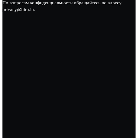
По вопросам конфиденциальности обращайтесь по адресу
privacy@birp.io.
Превратите разрозненные
процессы в единую операционную
систему
Присоединяйтесь к компаниям-визионерам, которые
объединили свои операции с birp.
Записаться на демонстрацию BIRP
birp — интеллектуальная ERP, которая структурирует,
связывает и масштабирует ваш бизнес.