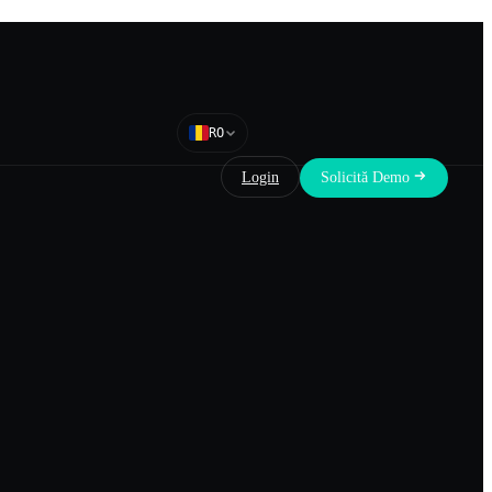
RO
Login
Solicită Demo
Programează un Demo