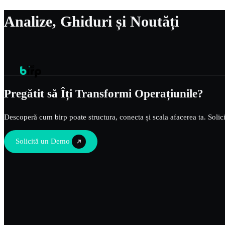
Analize, Ghiduri și Noutăți
Pregătit să Îți Transformi
Operațiunile?
Descoperă cum birp poate structura, conecta și scala afacerea ta. Solic
Solicită un Demo
Pregătit să Operezi ca un Si
Alătură-te companiilor vizionare care și-au unificat ope