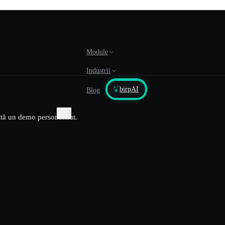
Module
Industrii
birpAI
Blog
ită un demo personalizat.
stem Inteligent Unificat?
rațiunile cu birp.